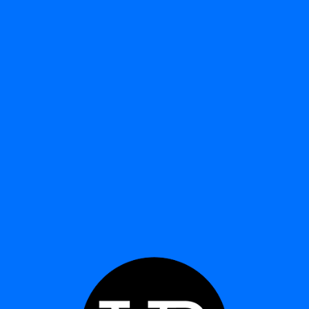
MANIFESTADORAS
MONARCA
Ver detalle
Ver detalle
SELLOS