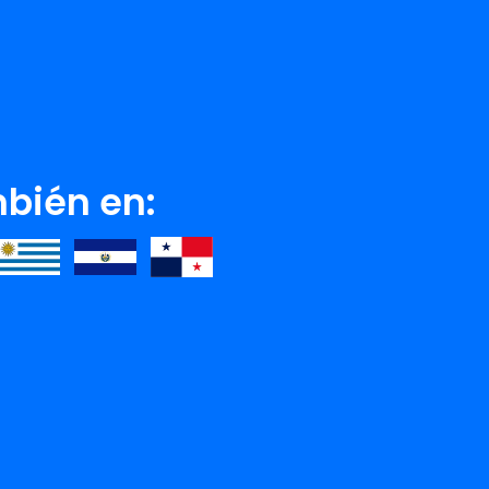
bién en:
H.S VALLEY
RICHELI
Ver detalle
Ver detalle