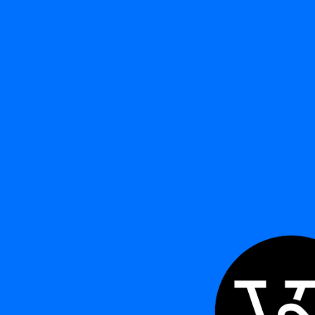
Ordenar po
FILTRAR POR
A
B
C
D
E
F
G
H
I
J
K
L
M
N
O
P
Q
R
S
T
U
V
W
X
Y
Z