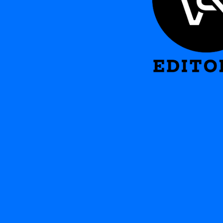
MIROSLA
CROASMU
MCANNAL