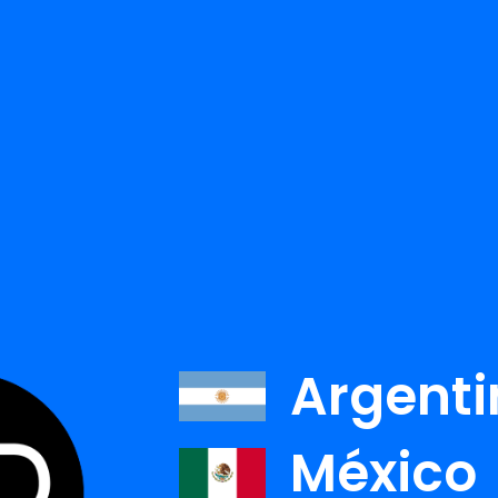
TODOS LOS AUTORE
r:
Argenti
K. CAMERO
CANELA
México
Ver detalle
Ver detalle