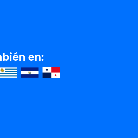
bién en:
GALÃ ESCANDELL
ALISON ESPACH
Ver detalle
Ver detalle