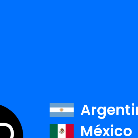
TODOS LOS AUTORE
r:
Argenti
ONAH LISA DYER
STEPHEN DYER
JO
México
Ver detalle
Ver detalle