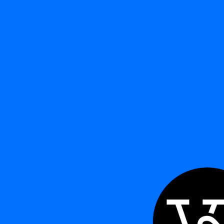
Ordenar po
FILTRAR POR
A
B
C
D
E
F
G
H
I
J
K
L
M
N
O
P
Q
R
S
T
U
V
W
X
Y
Z
J