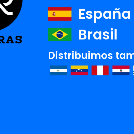
España
Brasil
Distribuimos tam
XANNA ERDMAN
IMANI ERRIU
MA
Ver detalle
Ver detalle