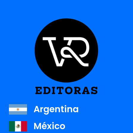
fue finalista del certamen Lidia María Riba, es su primera novela
bajo el sello VeRa.
SUS LIBROS
Argentina
México