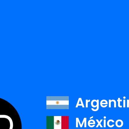
TODOS LOS AUTORE
r:
Argenti
IANA CARRANCA
AIMÃ©E CARTER
México
Ver detalle
Ver detalle