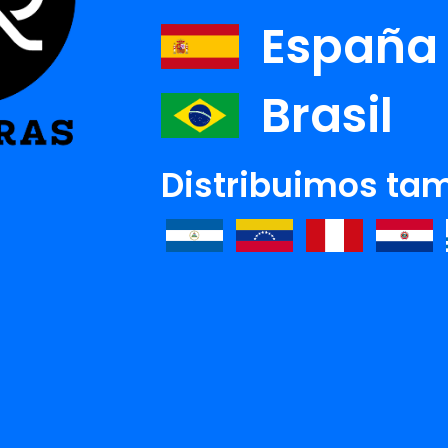
España
Brasil
Distribuimos tam
ANA CASPERSEN
PABLO CASTAÃÂ±ÃÂ³N
J
Ver detalle
Ver detalle