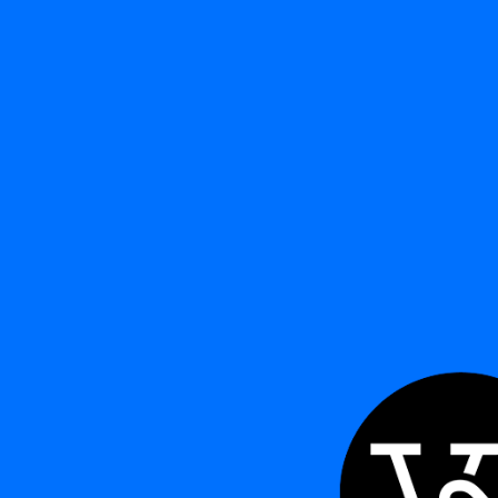
Ordenar po
FILTRAR POR
A
B
C
D
E
F
G
H
I
J
K
L
M
N
O
P
Q
R
S
T
U
V
W
X
Y
Z
ADR