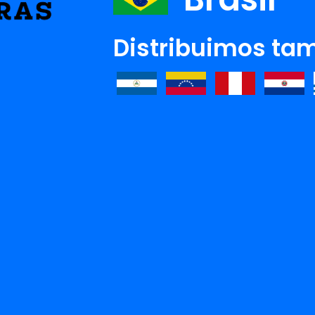
Distribuimos tam