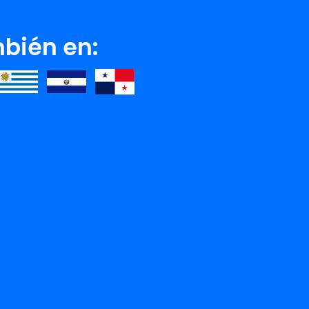
bién en: