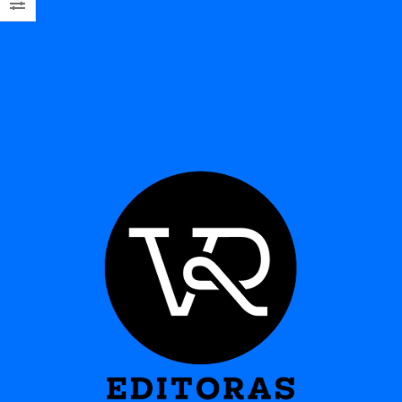
FICHA TÉCNICA
ISBN Argentina:
978-987-612-971-8
Páginas:
16 páginas
Formato:
29 x 21 cm
Tipo de tapa:
Tapa dura anillada
MI LIBRO DE STENCIL. EN LA
JUNGLA
Libro de stencil Fácil y divertido Tú eres el artista