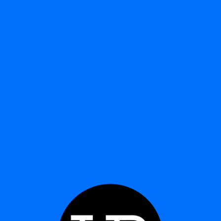
MANIFESTADORAS
MONARCA
Ver detalle
Ver detalle
SELLOS