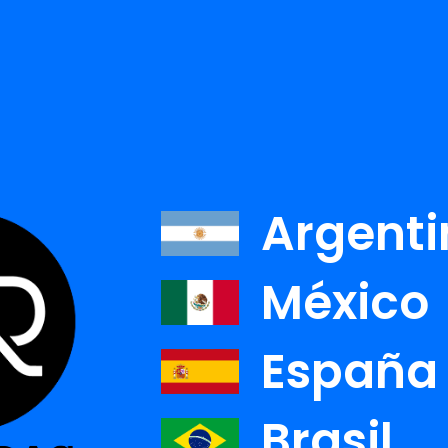
Argenti
México
HICAS DE GRIMEROSE
GILDED
ESTO
España
Ver detalle
Ver detalle
Brasil