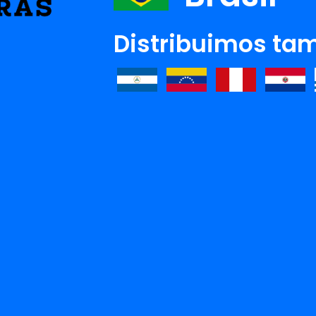
Distribuimos tam
S BAILAMOS SOBRE
HEARTSTOPPER – EL ANUARIO
ESOS MO
RNO
AMAMO
Ver detalle
Ver detalle