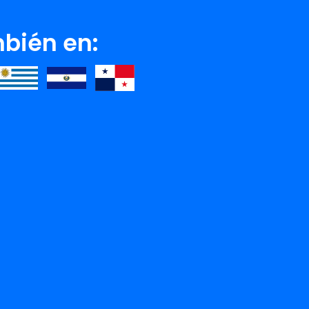
bién en:
NSTRUOS A LOS QUE
TREINTA ME HABLA DE AMOR
S
Ver detalle
Ver detalle